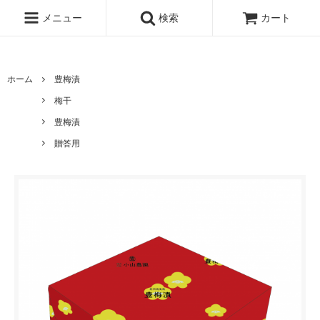
UA-167896934-1
メニュー
検索
カート
ホーム
豊梅漬
梅干
豊梅漬
贈答用