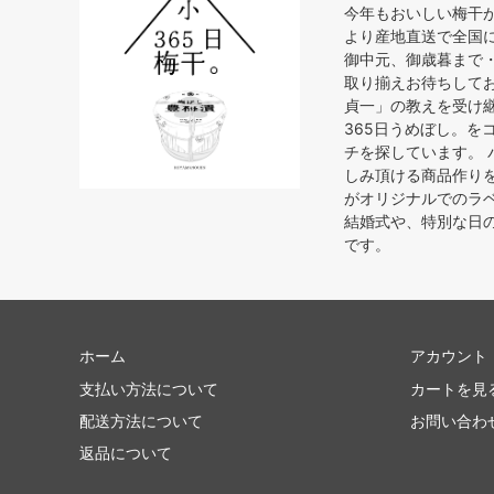
今年もおいしい梅干
より産地直送で全国
御中元、御歳暮まで
取り揃えお待ちして
貞一」の教えを受け
365日うめぼし。を
チを探しています。
しみ頂ける商品作り
がオリジナルでのラ
結婚式や、特別な日
です。
ホーム
アカウント
支払い方法について
カートを見
配送方法について
お問い合わ
返品について