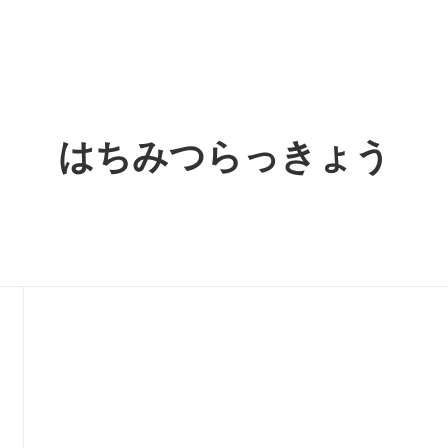
へ
メディア情報
しせれくしょん
袋
UME-BOSHI
トのお知らせ。
365日、うめぼし。
 小分けタイプ
紀州南高梅 つめあわせ
のはちみつ梅
梅酒
LINE公式アカウントができまし
LINEログイン連携について。
はちみつらっきょう
にく
梅つぶエキス
ん生姜
はちみつらっきょう
梅干し