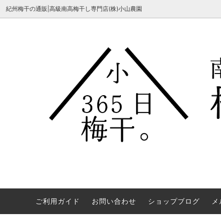
UA-167896934-1
紀州梅干の通販|高級南高梅干し専門店(株)小山農園
ごはんのおとも
梅干
会社概要
かつお
豊梅漬
令和8
ご利用ガイド
お問い合わせ
ショップブログ
メ
す。
こやまのうめ飴
梅酒
しそ漬
おもた