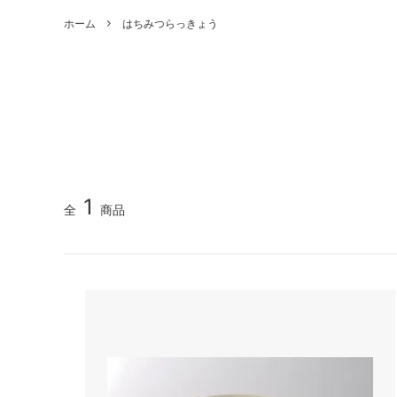
価格改定のご案内
お客様
ホーム
はちみつらっきょう
本家のうめ
キャンペーン商品
うめぼ
手提げ
世界農業遺産「みなべ・田辺の梅システ
イベン
豊梅漬
豊梅漬
ム」
梅21
こやま
引っ越し梅
小山農園
た！
まとめておいしい梅
梅にん
おかか生姜
ちりめ
1
梅歯みがき
訳あり
全
商品