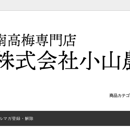
商品カテ
梅
年 御中元キャンペーン実施中で
引っ越し梅
梅関連商品
南高梅って？？
ルマガ登録・解除
せ
干し梅
贈答用