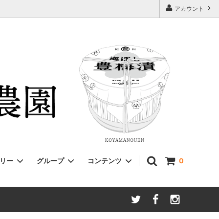
アカウント
ゴリー
グループ
コンテンツ
0
こやまのうめぼし。180g
富田の水
PayPayでのお支払い方法について
手提げ袋
家庭用