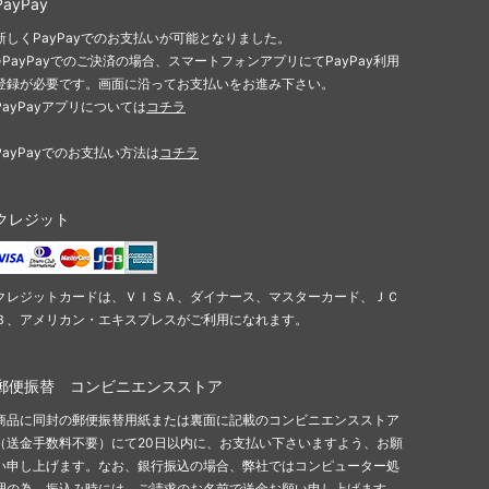
PayPay
新しくPayPayでのお支払いが可能となりました。
※PayPayでのご決済の場合、スマートフォンアプリにてPayPay利用
登録が必要です。画面に沿ってお支払いをお進み下さい。
PayPayアプリについては
コチラ
PayPayでのお支払い方法は
コチラ
クレジット
クレジットカードは、ＶＩＳＡ、ダイナース、マスターカード、ＪＣ
Ｂ、アメリカン・エキスプレスがご利用になれます。
郵便振替 コンビニエンスストア
商品に同封の郵便振替用紙または裏面に記載のコンビニエンスストア
（送金手数料不要）にて20日以内に、お支払い下さいますよう、お願
い申し上げます。なお、銀行振込の場合、弊社ではコンピューター処
理の為、振込み時には、ご請求のお名前で送金お願い申し上げます。