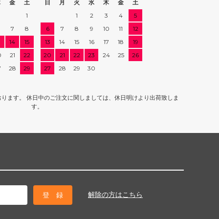
木
金
土
日
月
火
水
木
金
土
1
1
2
3
4
5
7
8
6
7
8
9
10
11
12
3
14
15
13
14
15
16
17
18
19
0
21
22
20
21
22
23
24
25
26
7
28
29
27
28
29
30
ります。 休日中のご注文に関しましては、休日明けより出荷致しま
す。
解除の方はこちら