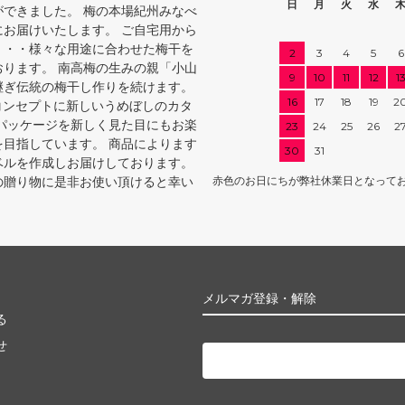
日
月
火
水
ができました。 梅の本場紀州みなべ
にお届けいたします。 ご自宅用から
・・・様々な用途に合わせた梅干を
2
3
4
5
6
おります。 南高梅の生みの親「小山
9
10
11
12
1
継ぎ伝統の梅干し作りを続けます。
16
17
18
19
2
コンセプトに新しいうめぼしのカタ
 パッケージを新しく見た目にもお楽
23
24
25
26
2
を目指しています。 商品によります
30
31
ベルを作成しお届けしております。
の贈り物に是非お使い頂けると幸い
赤色のお日にちが弊社休業日となってお
メルマガ登録・解除
る
せ