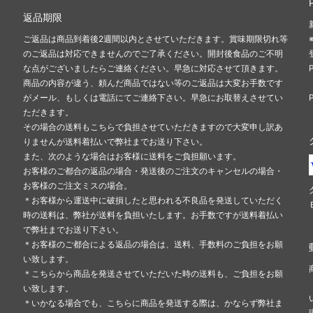
返品期限
ご返品は商品到着後2週間以内とさせていただきます。賞味期限切れ等
のご返品は対応できませんのでご了承ください。開封後食品のご不明
な点がございましたらご連絡ください。早急に対応させて頂きます。
商品の内容が違う、頼んだ商品ではない等のご返品は大変お手数です
がメール、もしくは電話にてご連絡下さい。早急にお取替えさせてい
ただきます。
その場合の送料もこちらで負担させていただきますので大変申し訳あ
りませんが送料着払いで弊社までお送り下さい。
また、次のような場合はお客様に送料をご負担願います。
お客様のご都合の返品の場合・発送後のご注文のキャンセルの場合・
お客様のご注文ミスの場合。
＊お客様から運送中に破損したと思われる不良品を発送していただく
時の送料は、弊社が送料を負担いたします。お手数ですが送料着払い
で弊社までお送り下さい。
＊お客様のご都合による返品の場合は、送料、手数料のご負担をお願
い致します。
＊こちらから商品を発送させていただいた時の送料も、ご負担をお願
い致します。
＊いかなる場合でも、こちらに商品を発送する際は、かならず弊社ま