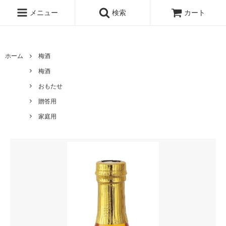
UA-167896934-1
メニュー
検索
カート
ホーム
梅酒
梅酒
おもたせ
贈答用
家庭用