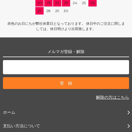
20
21
22
23
24
25
26
27
28
29
30
赤色のお日にちが弊社休業日となっております。 休日中のご注文に関しま
しては、休日明けより出荷致します。
メルマガ登録・解除
解除の方はこちら
ホーム
支払い方法について