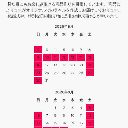
見た目にもお楽しみ頂ける商品作りを目指しています。 商品に
よりますがオリジナルでのラベルを作成しお届けしております。
結婚式や、特別な日の贈り物に是非お使い頂けると幸いです。
2026年8月
日
月
火
水
木
金
土
1
2
3
4
5
6
7
8
9
10
11
12
13
14
15
16
17
18
19
20
21
22
23
24
25
26
27
28
29
30
31
2026年9月
日
月
火
水
木
金
土
1
2
3
4
5
6
7
8
9
10
11
12
13
14
15
16
17
18
19