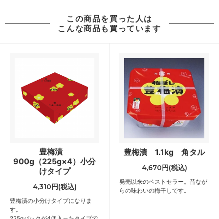
この商品を買った人は
こんな商品も買っています
豊梅漬
豊梅漬 1.1kg 角タル
900g（225g×4）小分
4,670円(税込)
けタイプ
発売以来のベストセラー。昔なが
4,310円(税込)
らの味わいの梅干しです。
豊梅漬の小分けタイプになりま
す。
225gパックが4個入ったタイプで