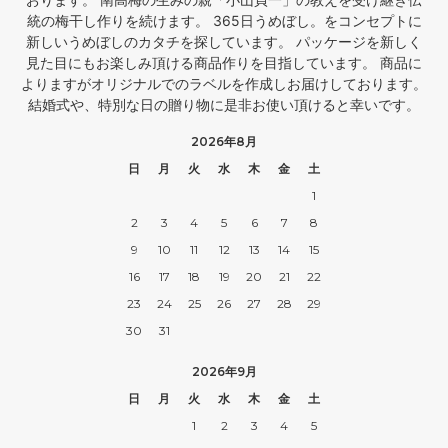
統の梅干し作りを続けます。 365日うめぼし。をコンセプトに
新しいうめぼしのカタチを探しています。 パッケージを新しく
見た目にもお楽しみ頂ける商品作りを目指しています。 商品に
よりますがオリジナルでのラベルを作成しお届けしております。
結婚式や、特別な日の贈り物に是非お使い頂けると幸いです。
2026年8月
日
月
火
水
木
金
土
1
2
3
4
5
6
7
8
9
10
11
12
13
14
15
16
17
18
19
20
21
22
23
24
25
26
27
28
29
30
31
2026年9月
日
月
火
水
木
金
土
1
2
3
4
5