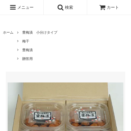
UA-167896934-1
メニュー
検索
カート
ホーム
豊梅漬 小分けタイプ
梅干
豊梅漬
贈答用