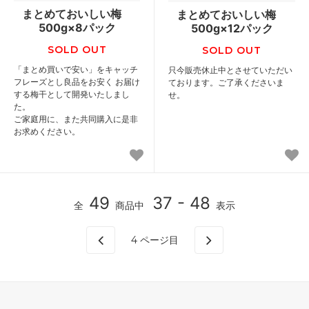
まとめておいしい梅
まとめておいしい梅
500g×8パック
500g×12パック
SOLD OUT
SOLD OUT
「まとめ買いで安い」をキャッチ
只今販売休止中とさせていただい
フレーズとし良品をお安く お届け
ております。ご了承くださいま
する梅干として開発いたしまし
せ。
た。
ご家庭用に、また共同購入に是非
お求めください。
49
37 - 48
全
商品中
表示
4
ページ目