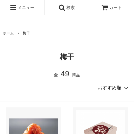
UA-167896934-1
メニュー
検索
カート
ホーム
梅干
梅干
49
全
商品