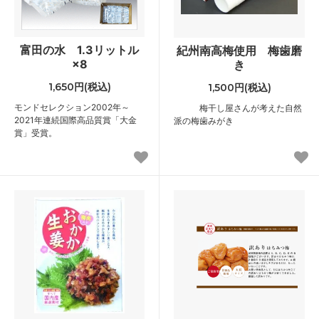
富田の水 1.3リットル
紀州南高梅使用 梅歯磨
×8
き
1,650円(税込)
1,500円(税込)
モンドセレクション2002年～
梅干し屋さんが考えた自然
2021年連続国際高品質賞「大金
派の梅歯みがき
賞」受賞。