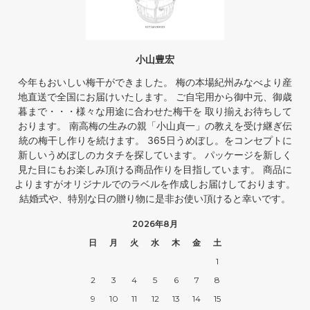
小山豊宏
今年もおいしい梅干ができました。 梅の本場紀州みなべより産
地直送で全国にお届けいたします。 ご自宅用から御中元、御歳
暮まで・・・様々な用途に合わせた梅干を 取り揃えお待ちして
おります。 南高梅の生みの親「小山貞一」の教えを受け継ぎ伝
統の梅干し作りを続けます。 365日うめぼし。をコンセプトに
新しいうめぼしのカタチを探しています。 パッケージを新しく
見た目にもお楽しみ頂ける商品作りを目指しています。 商品に
よりますがオリジナルでのラベルを作成しお届けしております。
結婚式や、特別な日の贈り物に是非お使い頂けると幸いです。
2026年8月
日
月
火
水
木
金
土
1
2
3
4
5
6
7
8
9
10
11
12
13
14
15