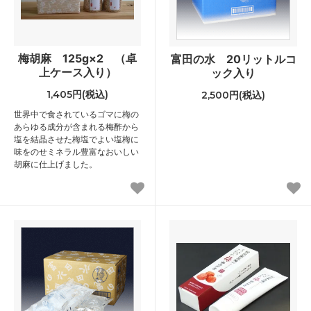
梅胡麻 125g×2 （卓
富田の水 20リットルコ
上ケース入り）
ック入り
1,405円(税込)
2,500円(税込)
世界中で食されているゴマに梅の
あらゆる成分が含まれる梅酢から
塩を結晶させた梅塩でよい塩梅に
味をのせミネラル豊富なおいしい
胡麻に仕上げました。